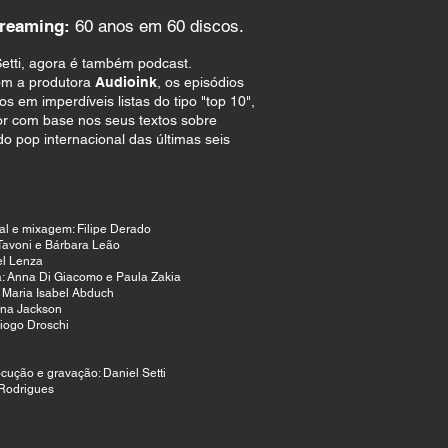
streaming:
60 anos em 60 discos.
Setti, agora é também podcast.
om a produtora
Audioink
, os episódios
s em imperdíveis listas do tipo "top 10",
or com base nos seus textos sobre
o pop internacional das últimas seis
nal e mixagem: Filipe Derado
Tavoni e Bárbara Leão
el Lenza
: Anna Di Giacomo e Paula Zakia
: Maria Isabel Abduch
ana Jackson
 Diogo Droschi
locução e gravação: Daniel Setti
 Rodrigues