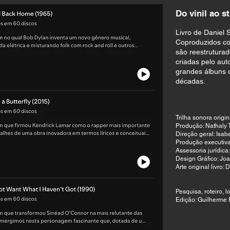
Do vinil ao 
Livro de Daniel 
Coproduzidos c
são reestruturado
criadas pelo aut
grandes álbuns d
décadas.
Trilha sonora origi
Produção: Nathaly 
Direção geral: Isab
Produção executiva
Assessoria jurídica
Design Gráfico: Jo
Arte original livro:
Pesquisa, roteiro, 
Edição: Guilherme